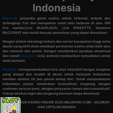
Indonesia
Mejahoki
penyedia game casino online terkenal, terbaik dan
terlengkap. Fair dan merupakan salah satu terbesar di asia. IDN
live number,Live BLACKJACK, Live ROULETTE, Queenco
BACCARAT dan masih banyak permainan yang dapat dimainkan.
Dengan sistem teknologi terbaru dan server kecepatan tinggi serta
dealer yang aktif akan membuat permainan casino anda lebih seru
dan menarik dan santai. Dengan memberikan panduan download
dan install
Mejahoki
versi android memberikan kemudahan untuk
anda bermain.
Mejahoki
mempersembahkan live chat interaktif dengan tampilan
yang simpel dan mudah di akses untuk melayani kebutuhan
member selama 24 jam penuh setiap hari. Untuk menjembatani
kebutuhan player melakukan komunikasi langsung dengan
customer service kami, dengan pelayanan ramah dan komunikatif.
Cukup lakukan login dan langsung bermain tanpa download.
© 2015 - 2026 KASINO ONLINE OLEH MEJAHOKI.COM - SELURUH
HAK CIPTA DILINDUNGI