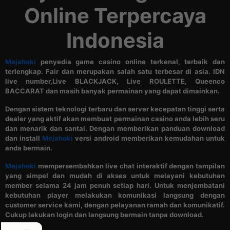
Online Terpercaya
Indonesia
Mejahoki
penyedia game casino online terkenal, terbaik dan
terlengkap. Fair dan merupakan salah satu terbesar di asia. IDN
live number,Live BLACKJACK, Live ROULETTE, Queenco
BACCARAT dan masih banyak permainan yang dapat dimainkan.
Dengan sistem teknologi terbaru dan server kecepatan tinggi serta
dealer yang aktif akan membuat permainan casino anda lebih seru
dan menarik dan santai. Dengan memberikan panduan download
dan install
Mejahoki
versi android memberikan kemudahan untuk
anda bermain.
Mejahoki
mempersembahkan live chat interaktif dengan tampilan
yang simpel dan mudah di akses untuk melayani kebutuhan
member selama 24 jam penuh setiap hari. Untuk menjembatani
kebutuhan player melakukan komunikasi langsung dengan
customer service kami, dengan pelayanan ramah dan komunikatif.
Cukup lakukan login dan langsung bermain tanpa download.