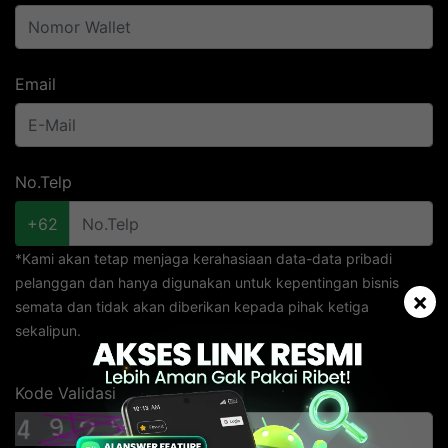
Email
No.Telp
+62
*Kami akan tetap menjaga kerahasiaan data-data pribadi
pelanggan dan hanya digunakan untuk kepentingan bisnis
×
semata dan tidak akan diberikan kepada pihak ketiga
sekalipun.
Kode Validasi