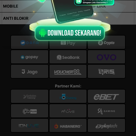
MOBILE
ALTERNATIF LINK
ANTI BLOKIR
Cara Pembayaran:
Partner Kami: